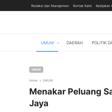
Redaksi dan Manajemen
Kontak Kami
Kebijakan 
UMUM
DAERAH
POLITIK 
UMUM
Home
UMUM
Menakar Peluang Sa
Jaya