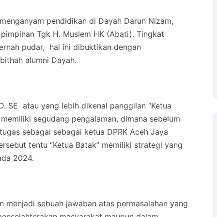
 menganyam pendidikan di Dayah Darun Nizam,
impinan Tgk H. Muslem HK (Abati). Tingkat
rnah pudar, hal ini dibuktikan dengan
abithah alumni Dayah.
. SE atau yang lebih dikenal panggilan “Ketua
ng memiliki segudang pengalaman, dimana sebelum
tugas sebagai sebagai ketua DPRK Aceh Jaya
sebut tentu “Ketua Batak” memiliki strategi yang
ada 2024.
n menjadi sebuah jawaban atas permasalahan yang
l mensejahterakan masyarakat maupun dalam