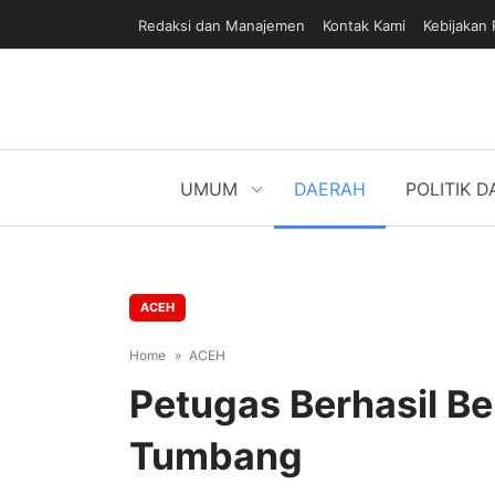
Redaksi dan Manajemen
Kontak Kami
Kebijakan 
UMUM
DAERAH
POLITIK 
ACEH
Home
ACEH
Petugas Berhasil B
Tumbang