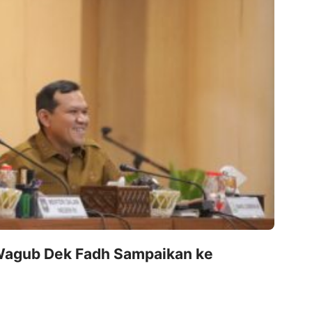
A
2
BAN
Dae
agub Dek Fadh Sampaikan ke