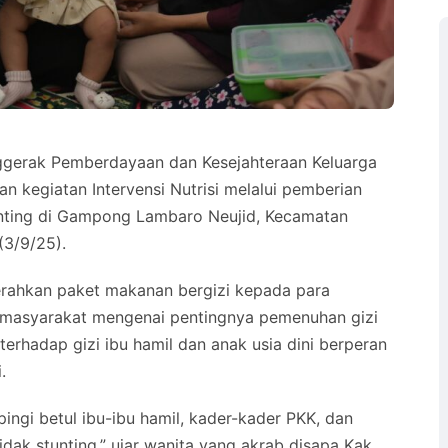
ggerak Pemberdayaan dan Kesejahteraan Keluarga
 kegiatan Intervensi Nutrisi melalui pemberian
tunting di Gampong Lambaro Neujid, Kecamatan
(3/9/25).
rahkan paket makanan bergizi kepada para
 masyarakat mengenai pentingnya pemenuhan gizi
erhadap gizi ibu hamil dan anak usia dini berperan
.
ingi betul ibu-ibu hamil, kader-kader PKK, dan
idak stunting,” ujar wanita yang akrab disapa Kak