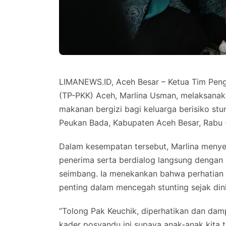
LIMANEWS.ID, Aceh Besar – Ketua Tim Pen
(TP-PKK) Aceh, Marlina Usman, melaksanakan
makanan bergizi bagi keluarga berisiko s
Peukan Bada, Kabupaten Aceh Besar, Rabu 
Dalam kesempatan tersebut, Marlina menye
penerima serta berdialog langsung dengan
seimbang. Ia menekankan bahwa perhatian t
penting dalam mencegah stunting sejak dini
“Tolong Pak Keuchik, diperhatikan dan damp
kader posyandu ini supaya anak-anak kita t