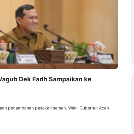
agub Dek Fadh Sampaikan ke
Ja
A
2
aan penambahan pasokan semen, Wakil Gubernur Aceh
BAN
Dae