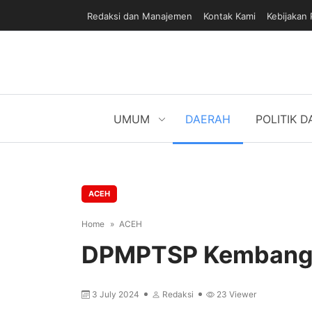
Redaksi dan Manajemen
Kontak Kami
Kebijakan 
UMUM
DAERAH
POLITIK 
ACEH
Home
ACEH
DPMPTSP Kembang
3 July 2024
Redaksi
23
Viewer