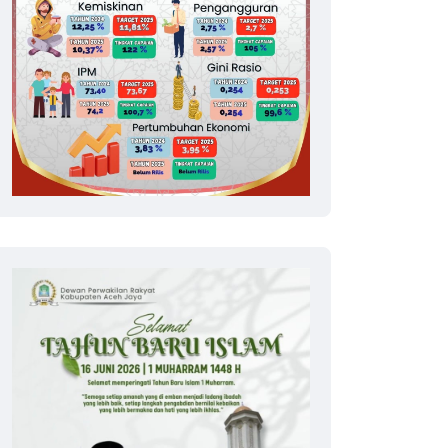
lankan Amanah Mualem, Sekda Aceh Silatu
ceh
9 July 2026
9 Viewer
DA ACEH – Kapolda Aceh, Irjen Pol Ruddi Setiawan, menerima kunjun
rah...