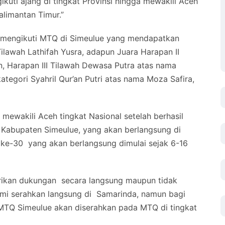
kuti ajang di tingkat Provinsi hingga mewakili Aceh
alimantan Timur.”
g mengikuti MTQ di Simeulue yang mendapatkan
 Tilawah Lathifah Yusra, adapun Juara Harapan II
, Harapan III Tilawah Dewasa Putra atas nama
kategori Syahril Qur’an Putri atas nama Moza Safira,
mewakili Aceh tingkat Nasional setelah berhasil
 di Kabupaten Simeulue, yang akan berlangsung di
ke-30 yang akan berlangsung dimulai sejak 6-16
ikan dukungan secara langsung maupun tidak
ami serahkan langsung di Samarinda, namun bagi
 MTQ Simeulue akan diserahkan pada MTQ di tingkat