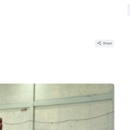
Share
Ac
Me
4
LIM