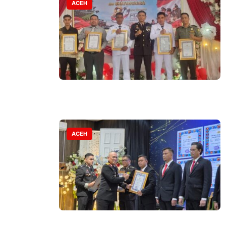
ACEH
ACEH